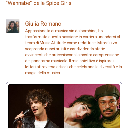
“Wannabe” delle Spice Girls.
Giulia Romano
Appassionata di musica sin da bambina, ho
trasformato questa passione in carriera unendomi al
team di Music Attitude come redattrice. Mi realizzo
scoprendo nuovi artisti e condividendo storie
avvincenti che arricchiscono la nostra comprensione
del panorama musicale. Il mio obiettivo è ispirare i
lettori attraverso articoli che celebrano la diversità e la
magia della musica.