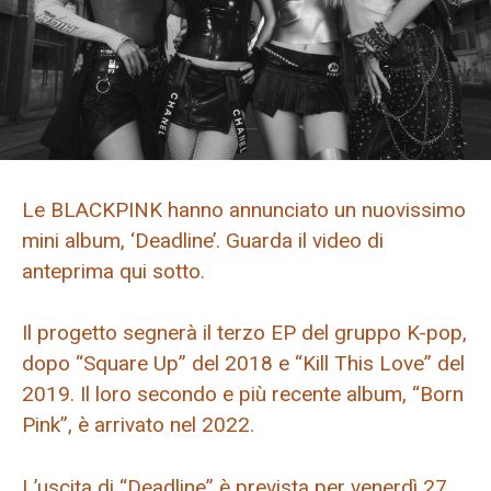
Le BLACKPINK hanno annunciato un nuovissimo
mini album, ‘Deadline’. Guarda il video di
anteprima qui sotto.
Il progetto segnerà il terzo EP del gruppo K-pop,
dopo “Square Up” del 2018 e “Kill This Love” del
2019. Il loro secondo e più recente album, “Born
Pink”, è arrivato nel 2022.
L’uscita di “Deadline” è prevista per venerdì 27