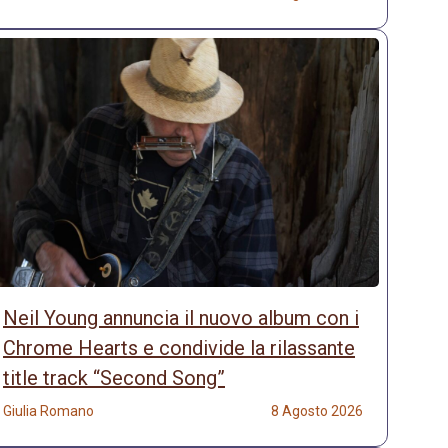
Neil Young annuncia il nuovo album con i
Chrome Hearts e condivide la rilassante
title track “Second Song”
Giulia Romano
8 Agosto 2026