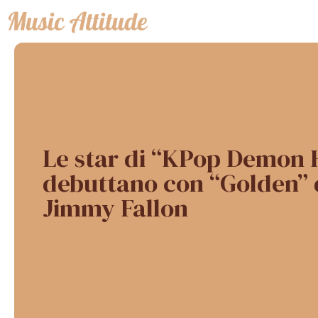
Vai
al
contenuto
Le star di “KPop Demon 
debuttano con “Golden” d
Jimmy Fallon