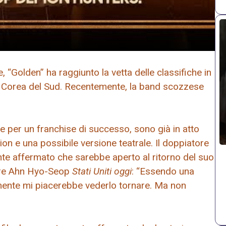
, “Golden” ha raggiunto la vetta delle classifiche in
i e Corea del Sud. Recentemente, la band scozzese
le per un franchise di successo, sono già in atto
ion e una possibile versione teatrale. Il doppiatore
nte affermato che sarebbe aperto al ritorno del suo
ttore Ahn Hyo-Seop
Stati Uniti oggi
: “Essendo una
ente mi piacerebbe vederlo tornare. Ma non