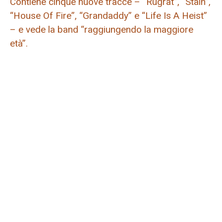
Contiene cinque nuove tracce – “Rugrat”, “Stain”,
“House Of Fire”, “Grandaddy” e “Life Is A Heist”
– e vede la band “raggiungendo la maggiore
età”.