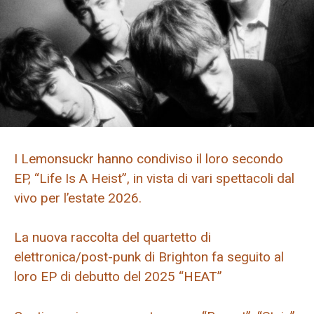
I Lemonsuckr hanno condiviso il loro secondo
EP, “Life Is A Heist”, in vista di vari spettacoli dal
vivo per l’estate 2026.
La nuova raccolta del quartetto di
elettronica/post-punk di Brighton fa seguito al
loro EP di debutto del 2025 “HEAT”