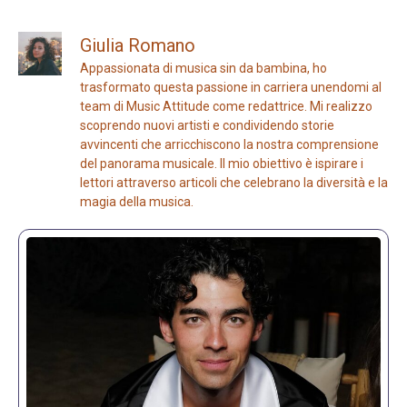
Giulia Romano
Appassionata di musica sin da bambina, ho
trasformato questa passione in carriera unendomi al
team di Music Attitude come redattrice. Mi realizzo
scoprendo nuovi artisti e condividendo storie
avvincenti che arricchiscono la nostra comprensione
del panorama musicale. Il mio obiettivo è ispirare i
lettori attraverso articoli che celebrano la diversità e la
magia della musica.