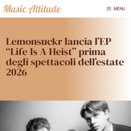
Vai
MENU
al
contenuto
Lemonsuckr lancia l’EP
“Life Is A Heist” prima
degli spettacoli dell’estate
2026