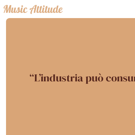
Vai
al
contenuto
“L’industria può cons