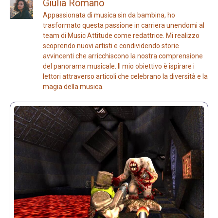
Giulia Romano
Appassionata di musica sin da bambina, ho
trasformato questa passione in carriera unendomi al
team di Music Attitude come redattrice. Mi realizzo
scoprendo nuovi artisti e condividendo storie
avvincenti che arricchiscono la nostra comprensione
del panorama musicale. Il mio obiettivo è ispirare i
lettori attraverso articoli che celebrano la diversità e la
magia della musica.