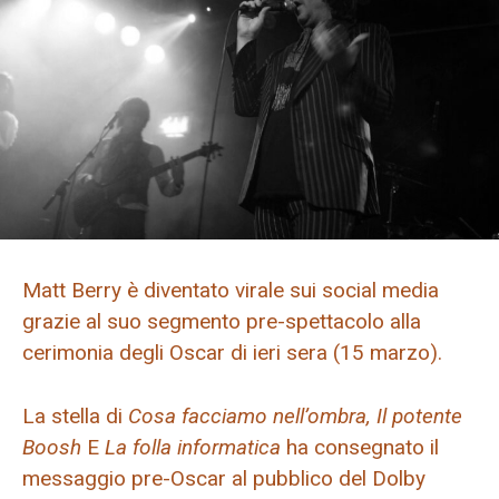
Matt Berry è diventato virale sui social media
grazie al suo segmento pre-spettacolo alla
cerimonia degli Oscar di ieri sera (15 marzo).
La stella di
Cosa facciamo nell’ombra,
Il potente
Boosh
E
La folla informatica
ha consegnato il
messaggio pre-Oscar al pubblico del Dolby