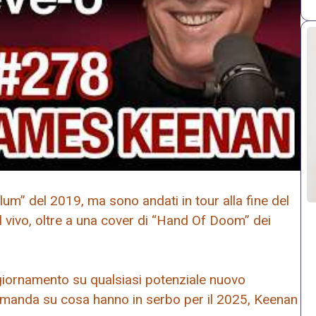
um” del 2019, ma sono andati in tour alla fine del
 vivo, oltre a una cover di “Hand Of Doom” dei
ornamento su qualsiasi potenziale nuovo
domanda su cosa hanno in serbo per il 2025, Keenan