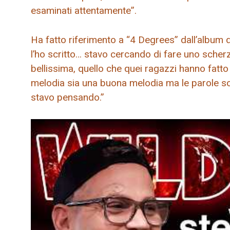
esaminati attentamente”.
Ha fatto riferimento a “4 Degrees” dall’album 
l’ho scritto… stavo cercando di fare uno scher
bellissima, quello che quei ragazzi hanno fatt
melodia sia una buona melodia ma le parole 
stavo pensando.”