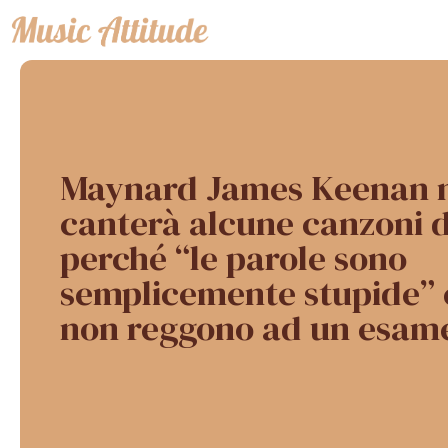
Vai
al
contenuto
Maynard James Keenan 
canterà alcune canzoni d
perché “le parole sono
semplicemente stupide” e 
non reggono ad un esam