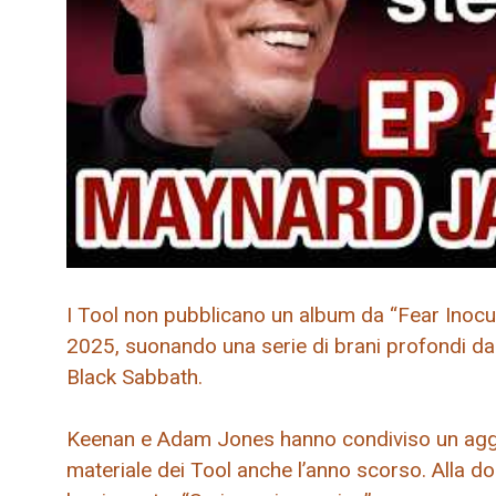
I Tool non pubblicano un album da “Fear Inocul
2025, suonando una serie di brani profondi dal
Black Sabbath.
Keenan e Adam Jones hanno condiviso un aggi
materiale dei Tool anche l’anno scorso. Alla 