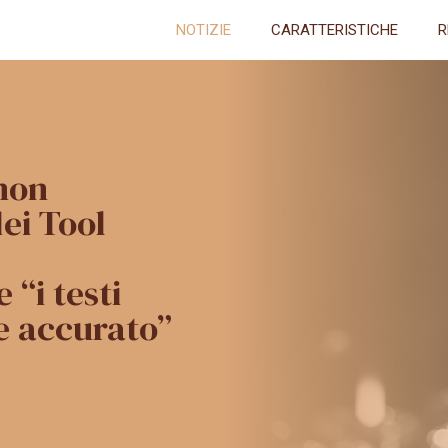
NOTIZIE
CARATTERISTICHE
R
non
ei Tool
“i testi
e accurato”