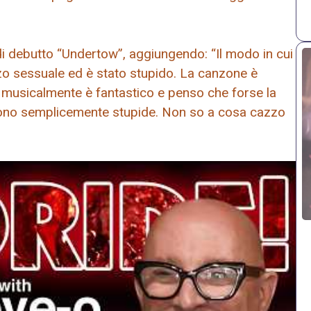
di debutto “Undertow”, aggiungendo: “Il modo in cui
zo sessuale ed è stato stupido. La canzone è
o musicalmente è fantastico e penso che forse la
sono semplicemente stupide. Non so a cosa cazzo