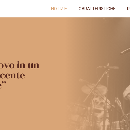
NOTIZIE
CARATTERISTICHE
R
ovo in un
scente
e”