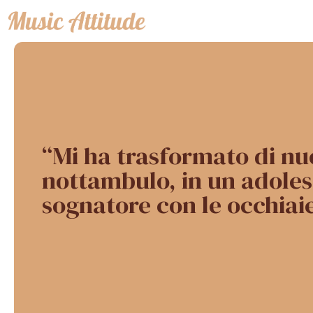
Vai
al
contenuto
“Mi ha trasformato di nu
nottambulo, in un adole
sognatore con le occhiai