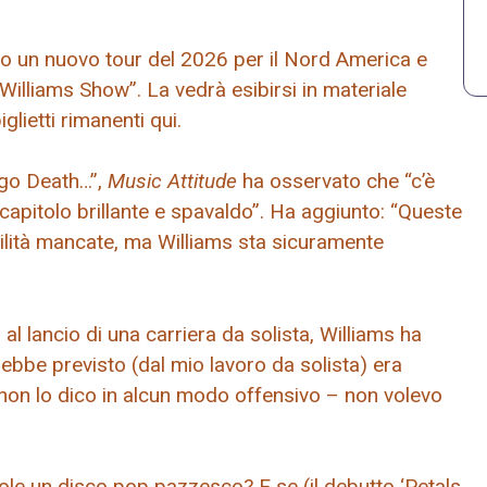
ato un nuovo tour del 2026 per il Nord America e
illiams Show”. La vedrà esibirsi in materiale
glietti rimanenti qui.
“Ego Death…”,
Music Attitude
ha osservato che “c’è
capitolo brillante e spavaldo”. Ha aggiunto: “Queste
lità mancate, ma Williams sta sicuramente
al lancio di una carriera da solista, Williams ha
ebbe previsto (dal mio lavoro da solista) era
e non lo dico in alcun modo offensivo – non volevo
ole un disco pop pazzesco? E se (il debutto ‘Petals