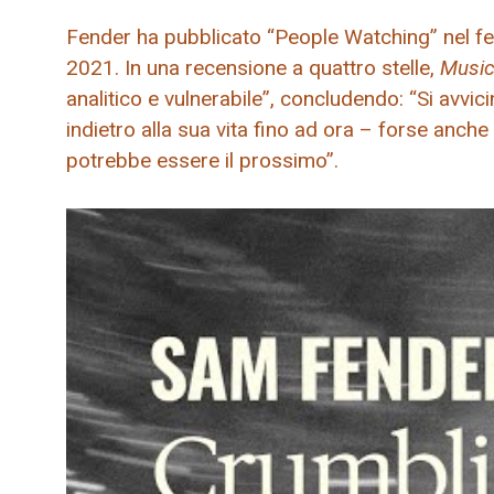
Fender ha pubblicato “People Watching” nel f
2021. In una recensione a quattro stelle,
Music
analitico e vulnerabile”, concludendo: “Si avvic
indietro alla sua vita fino ad ora – forse anch
potrebbe essere il prossimo”.