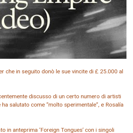
r che in seguito donò le sue vincite di £ 25.000 al
entemente discusso di un certo numero di artisti
he ha salutato come “molto sperimentale”, e Rosalía
to in anteprima ‘Foreign Tongues’ con i singoli