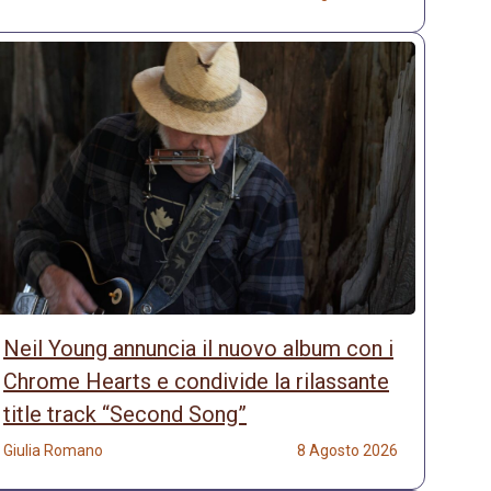
Neil Young annuncia il nuovo album con i
Chrome Hearts e condivide la rilassante
title track “Second Song”
Giulia Romano
8 Agosto 2026