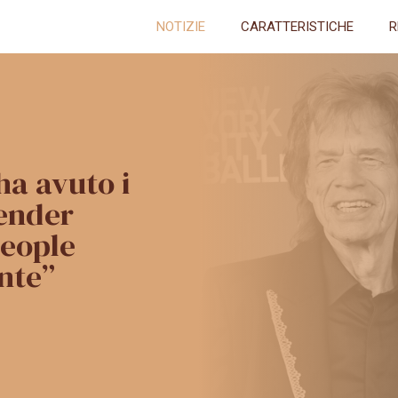
NOTIZIE
CARATTERISTICHE
R
ha avuto i
ender
People
nte”