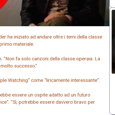
er ha iniziato ad andare oltre i temi della classe
 primo materiale.
o. “Non fa solo canzoni della classe operaia. La
 molto successo.”
ple Watching” come “liricamente interessante”.
ebbe essere un ospite adatto ad un futuro
ice”. “Sì, potrebbe essere davvero bravo per