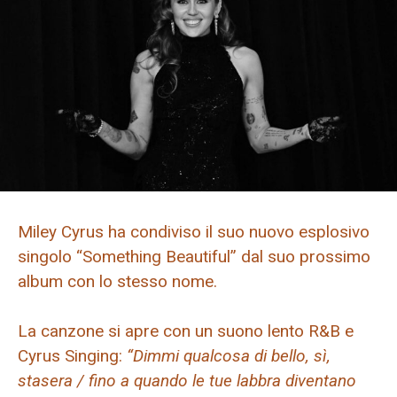
Miley Cyrus ha condiviso il suo nuovo esplosivo
singolo “Something Beautiful” dal suo prossimo
album con lo stesso nome.
La canzone si apre con un suono lento R&B e
Cyrus Singing:
“Dimmi qualcosa di bello, sì,
stasera / fino a quando le tue labbra diventano