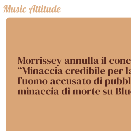
Vai
al
contenuto
Morrissey annulla il con
“Minaccia credibile per la
l’uomo accusato di pubbl
minaccia di morte su Bl