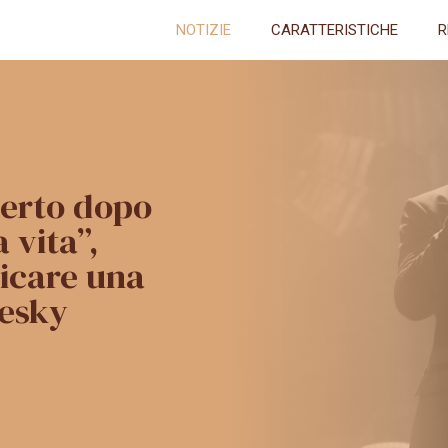
NOTIZIE
CARATTERISTICHE
R
certo dopo
 vita”,
icare una
uesky