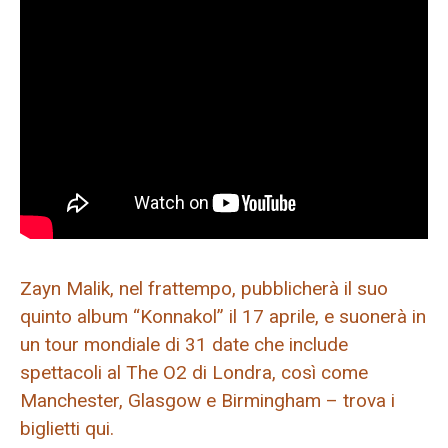
Zayn Malik, nel frattempo, pubblicherà il suo
quinto album “Konnakol” il 17 aprile, e suonerà in
un tour mondiale di 31 date che include
spettacoli al The O2 di Londra, così come
Manchester, Glasgow e Birmingham – trova i
biglietti qui.