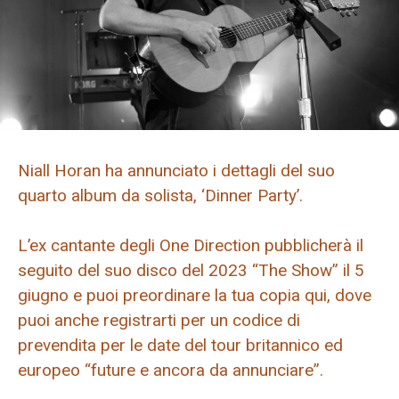
Niall Horan ha annunciato i dettagli del suo
quarto album da solista, ‘Dinner Party’.
L’ex cantante degli One Direction pubblicherà il
seguito del suo disco del 2023 “The Show” il 5
giugno e puoi preordinare la tua copia qui, dove
puoi anche registrarti per un codice di
prevendita per le date del tour britannico ed
europeo “future e ancora da annunciare”.