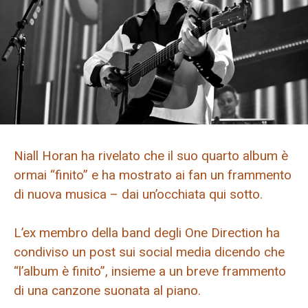
Niall Horan ha rivelato che il suo quarto album è
ormai “finito” e ha mostrato ai fan un frammento
di nuova musica – dai un’occhiata qui sotto.
L’ex membro della band degli One Direction ha
condiviso un post sui social media dicendo che
“l’album è finito”, insieme a un breve frammento
di una canzone suonata al piano.