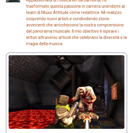
trasformato questa passione in carriera unendomi al
team di Music Attitude come redattrice. Mi realizzo
scoprendo nuovi artisti e condividendo storie
avvincenti che arricchiscono la nostra comprensione
del panorama musicale. Il mio obiettivo è ispirare i
lettori attraverso articoli che celebrano la diversità e la
magia della musica.