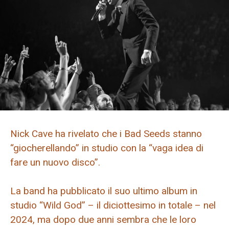
Nick Cave ha rivelato che i Bad Seeds stanno
“giocherellando” in studio con la “vaga idea di
fare un nuovo disco”.
La band ha pubblicato il suo ultimo album in
studio “Wild God” – il diciottesimo in totale – nel
2024, ma dopo due anni sembra che le loro