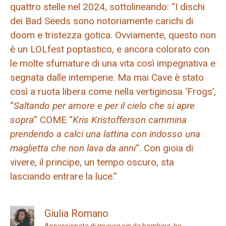
quattro stelle nel 2024, sottolineando: “I dischi
dei Bad Seeds sono notoriamente carichi di
doom e tristezza gotica. Ovviamente, questo non
è un LOLfest poptastico, e ancora colorato con
le molte sfumature di una vita così impegnativa e
segnata dalle intemperie. Ma mai Cave è stato
così a ruota libera come nella vertiginosa ‘Frogs’,
“
Saltando per amore e per il cielo che si apre
sopra
” COME “
Kris Kristofferson cammina
prendendo a calci una lattina con indosso una
maglietta che non lava da anni
“. Con gioia di
vivere, il principe, un tempo oscuro, sta
lasciando entrare la luce.”
Giulia Romano
Appassionata di musica sin da bambina, ho