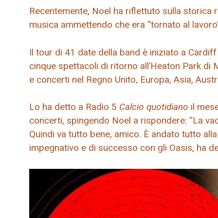
Recentemente, Noel ha riflettuto sulla storica 
musica ammettendo che era “tornato al lavoro
Il tour di 41 date della band è iniziato a Cardiff 
cinque spettacoli di ritorno all’Heaton Park d
e concerti nel Regno Unito, Europa, Asia, Austr
Lo ha detto a Radio 5
Calcio quotidiano
il mes
concerti, spingendo Noel a rispondere: “La vacan
Quindi va tutto bene, amico. È andato tutto all
impegnativo e di successo con gli Oasis, ha de