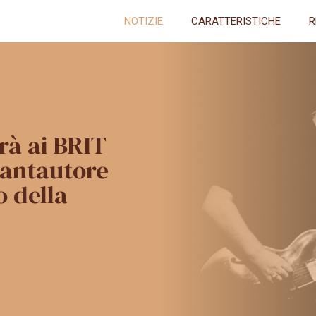
NOTIZIE
CARATTERISTICHE
R
rà ai BRIT
cantautore
o della