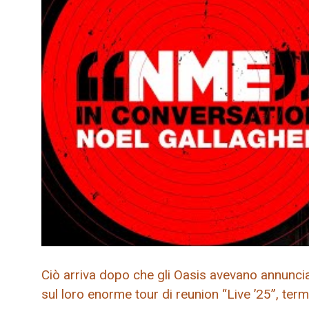
Ciò arriva dopo che gli Oasis avevano annunci
sul loro enorme tour di reunion “Live ’25”, term