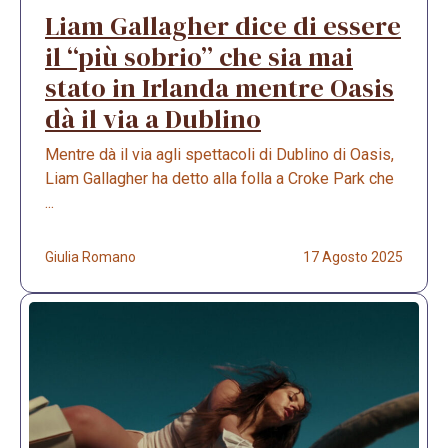
Liam Gallagher dice di essere
il “più sobrio” che sia mai
stato in Irlanda mentre Oasis
dà il via a Dublino
Mentre dà il via agli spettacoli di Dublino di Oasis,
Liam Gallagher ha detto alla folla a Croke Park che
...
Giulia Romano
17 Agosto 2025