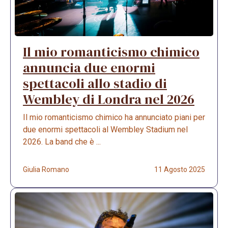
Il mio romanticismo chimico
annuncia due enormi
spettacoli allo stadio di
Wembley di Londra nel 2026
Il mio romanticismo chimico ha annunciato piani per
due enormi spettacoli al Wembley Stadium nel
2026. La band che è ...
Giulia Romano
11 Agosto 2025