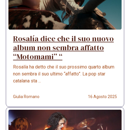
Rosalía dice che il suo nuovo
album non sembra affatto
“Motomami” “
Rosalía ha detto che il suo prossimo quarto album
non sembra il suo ultimo “affatto”. La pop star
catalana sta ...
Giulia Romano
16 Agosto 2025