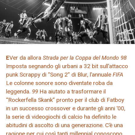
E
Ver da allora
Strada per la Coppa del Mondo 98
Imposta segnando gli urbani a 32 bit sull’attacco
punk Scrappy di “Song 2” di Blur, l’annuale
FIFA
Le colonne sonore sono diventate roba da
leggenda.
99
Ha aiutato a trasformare il
“Rockerfella Skank” pronto per il club di Fatboy
in un successo crossover e durante gli anni ’00,
la serie di videogiochi di calcio ha definito le
abitudini di ascolto di una generazione. C’è una
ragione per cui così tanti millennial conoscono