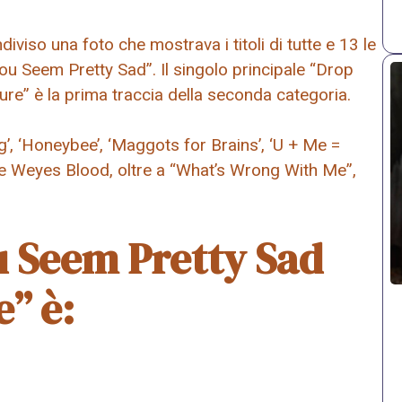
viso una foto che mostrava i titoli di tutte e 13 le
“You Seem Pretty Sad”. Il singolo principale “Drop
re” è la prima traccia della seconda categoria.
ng’, ‘Honeybee’, ‘Maggots for Brains’, ‘U + Me =
e Weyes Blood, oltre a “What’s Wrong With Me”,
ou Seem Pretty Sad
e” è: