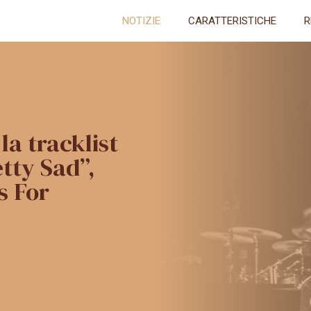
NOTIZIE
CARATTERISTICHE
R
la tracklist
tty Sad”,
s For