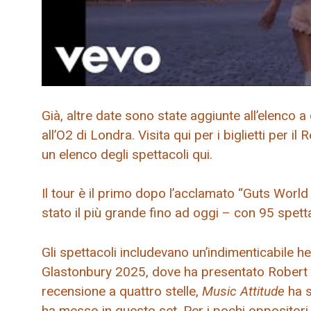
Già, altre date sono state aggiunte all’elenco 
all’O2 di Londra. Visita qui per i biglietti per il 
un elenco degli spettacoli qui.
Il tour è il primo dopo l’acclamato “Guts Worl
stato il più grande fino ad oggi – con 95 spettac
Gli spettacoli includevano un’indimenticabile 
Glastonbury 2025, dove ha presentato Robert 
recensione a quattro stelle,
Music Attitude
ha s
ha messo in questo set. Per i pochi oppositor