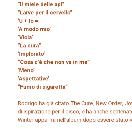
“Il miele delle api”
“Larve per il cervello”
‘U + Io =
‘A modo mio’
‘Viola’
“La cura”
‘Implorato’
“Cosa c’è che non va in me”
‘Meno’
‘Aspettative’
“Fumo di sigaretta”
Rodrigo ha già citato The Cure, New Order, Joy 
di ispirazione per il disco, e ha anche scaten
Winter apparirà nell’album dopo essere stato vi