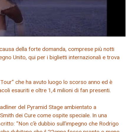
a causa della forte domanda, comprese più notti
Regno Unito, qui per i biglietti internazionali e trova
d Tour” che ha avuto luogo lo scorso anno ed è
oli esauriti e oltre 1,4 milioni di fan presenti.
headliner del Pyramid Stage ambientato a
Smith dei Cure come ospite speciale. In una
critto: “Non c’è dubbio sull’impegno che Rodrigo
i che dubitano che il 22enne fosse pronto o meno