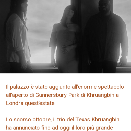
Il palazzo è stato aggiunto all’enorme spettacolo
all’aperto di Gunnersbury Park di Khruangbin a
Londra quest’estate.
Lo scorso ottobre, il trio del Texas Khruangbin
ha annunciato fino ad oggi il loro più grande