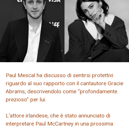
Paul Mescal ha discusso di sentirsi protettivi
riguardo al suo rapporto con il cantautore Gracie
Abrams, descrivendolo come “profondamente
prezioso” per lui.
L’attore irlandese, che è stato annunciato di
interpretare Paul McCartney in una prossima