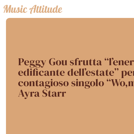
Vai
al
contenuto
Peggy Gou sfrutta “l’ener
edificante dell’estate” per
contagioso singolo “Wo,
Ayra Starr