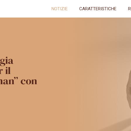
NOTIZIE
CARATTERISTICHE
R
gia
 il
man” con