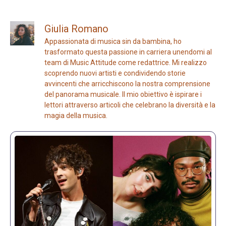
Giulia Romano
Appassionata di musica sin da bambina, ho
trasformato questa passione in carriera unendomi al
team di Music Attitude come redattrice. Mi realizzo
scoprendo nuovi artisti e condividendo storie
avvincenti che arricchiscono la nostra comprensione
del panorama musicale. Il mio obiettivo è ispirare i
lettori attraverso articoli che celebrano la diversità e la
magia della musica.