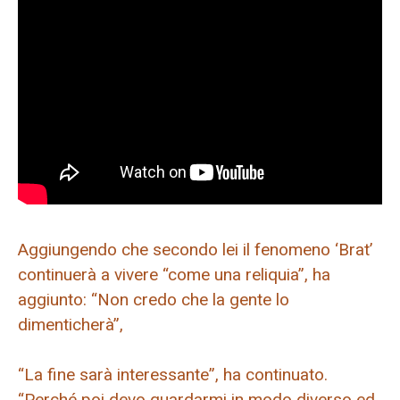
Aggiungendo che secondo lei il fenomeno ‘Brat’
continuerà a vivere “come una reliquia”, ha
aggiunto: “Non credo che la gente lo
dimenticherà”,
“La fine sarà interessante”, ha continuato.
“Perché poi devo guardarmi in modo diverso ed