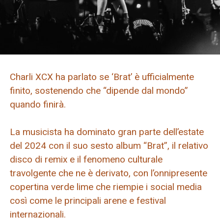
Charli XCX ha parlato se ‘Brat’ è ufficialmente
finito, sostenendo che “dipende dal mondo”
quando finirà.
La musicista ha dominato gran parte dell’estate
del 2024 con il suo sesto album “Brat”, il relativo
disco di remix e il fenomeno culturale
travolgente che ne è derivato, con l’onnipresente
copertina verde lime che riempie i social media
così come le principali arene e festival
internazionali.