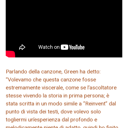
Parlando della canzone, Green ha detto:
“Volevamo che questa canzone fosse
estremamente viscerale, come se l’ascoltatore
stesse vivendo la storia in prima persona; è
stata scritta in un modo simile a “Reinvent” dal
punto di vista dei testi, dove volevo solo
togliermi un’esperienza dal profondo e
melodicamente niente di adatto, quindi ho finito