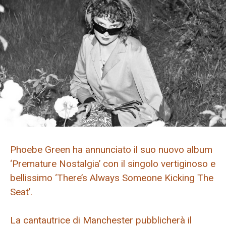
Phoebe Green ha annunciato il suo nuovo album
‘Premature Nostalgia’ con il singolo vertiginoso e
bellissimo ‘There’s Always Someone Kicking The
Seat’.
La cantautrice di Manchester pubblicherà il