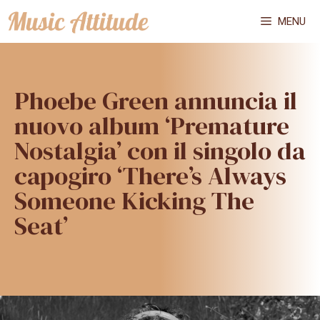
Vai
MENU
al
contenuto
Phoebe Green annuncia il
nuovo album ‘Premature
Nostalgia’ con il singolo da
capogiro ‘There’s Always
Someone Kicking The
Seat’