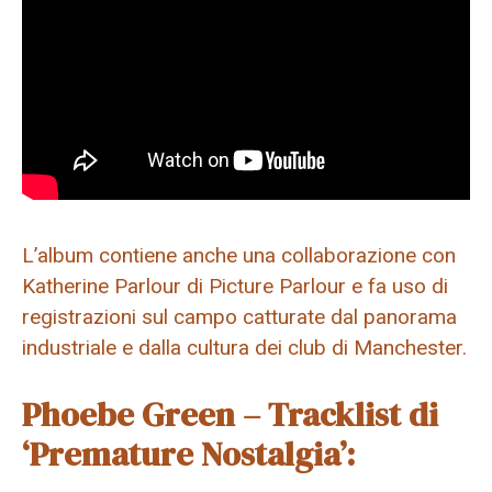
L’album contiene anche una collaborazione con
Katherine Parlour di Picture Parlour e fa uso di
registrazioni sul campo catturate dal panorama
industriale e dalla cultura dei club di Manchester.
Phoebe Green – Tracklist di
‘Premature Nostalgia’: