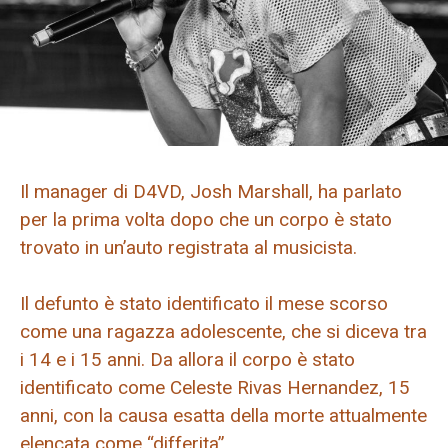
Il manager di D4VD, Josh Marshall, ha parlato
per la prima volta dopo che un corpo è stato
trovato in un’auto registrata al musicista.
Il defunto è stato identificato il mese scorso
come una ragazza adolescente, che si diceva tra
i 14 e i 15 anni. Da allora il corpo è stato
identificato come Celeste Rivas Hernandez, 15
anni, con la causa esatta della morte attualmente
elencata come “differita”.