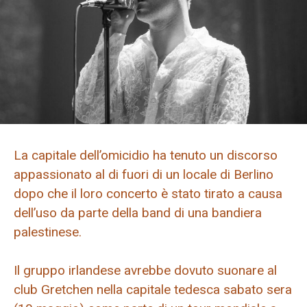
La capitale dell’omicidio ha tenuto un discorso
appassionato al di fuori di un locale di Berlino
dopo che il loro concerto è stato tirato a causa
dell’uso da parte della band di una bandiera
palestinese.
Il gruppo irlandese avrebbe dovuto suonare al
club Gretchen nella capitale tedesca sabato sera