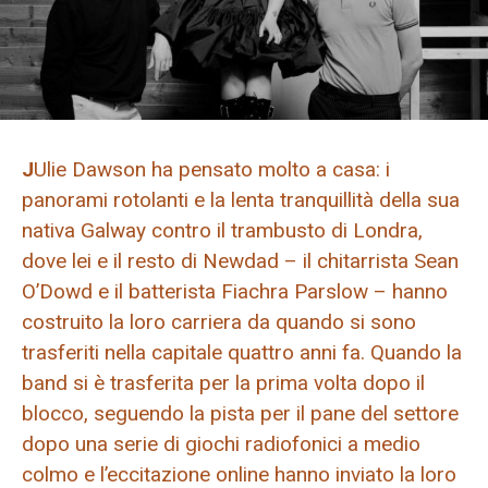
J
Ulie Dawson ha pensato molto a casa: i
panorami rotolanti e la lenta tranquillità della sua
nativa Galway contro il trambusto di Londra,
dove lei e il resto di Newdad – il chitarrista Sean
O’Dowd e il batterista Fiachra Parslow – hanno
costruito la loro carriera da quando si sono
trasferiti nella capitale quattro anni fa. Quando la
band si è trasferita per la prima volta dopo il
blocco, seguendo la pista per il pane del settore
dopo una serie di giochi radiofonici a medio
colmo e l’eccitazione online hanno inviato la loro