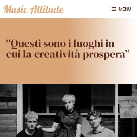
Vai
MENU
al
contenuto
“Questi sono i luoghi in
cui la creatività prospera”