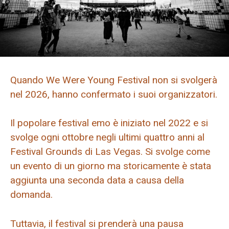
Quando We Were Young Festival non si svolgerà
nel 2026, hanno confermato i suoi organizzatori.
Il popolare festival emo è iniziato nel 2022 e si
svolge ogni ottobre negli ultimi quattro anni al
Festival Grounds di Las Vegas. Si svolge come
un evento di un giorno ma storicamente è stata
aggiunta una seconda data a causa della
domanda.
Tuttavia, il festival si prenderà una pausa