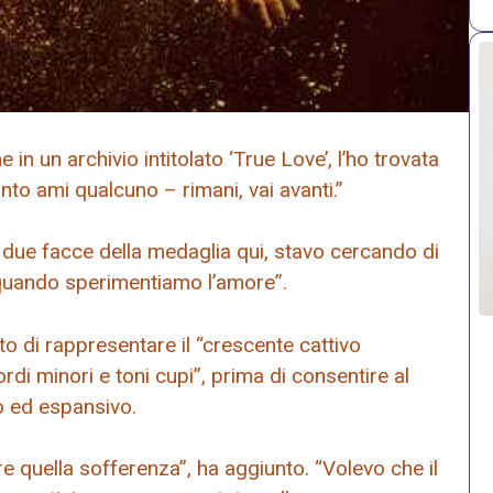
n un archivio intitolato ‘True Love’, l’ho trovata
to ami qualcuno – rimani, vai avanti.”
 due facce della medaglia qui, stavo cercando di
quando sperimentiamo l’amore”.
to di rappresentare il “crescente cattivo
i minori e toni cupi”, prima di consentire al
co ed espansivo.
 quella sofferenza”, ha aggiunto. “Volevo che il