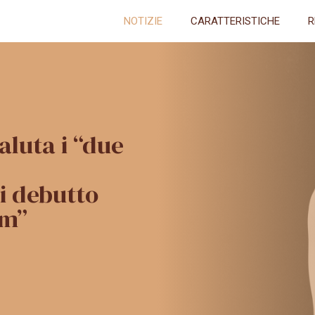
NOTIZIE
CARATTERISTICHE
R
luta i “due
di debutto
im”