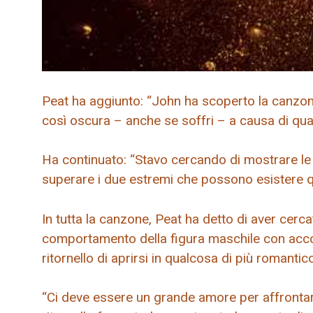
Peat ha aggiunto: “John ha scoperto la canzone i
così oscura – anche se soffri – a causa di quan
Ha continuato: “Stavo cercando di mostrare le
superare i due estremi che possono esistere 
In tutta la canzone, Peat ha detto di aver cerca
comportamento della figura maschile con accord
ritornello di aprirsi in qualcosa di più romanti
“Ci deve essere un grande amore per affrontare