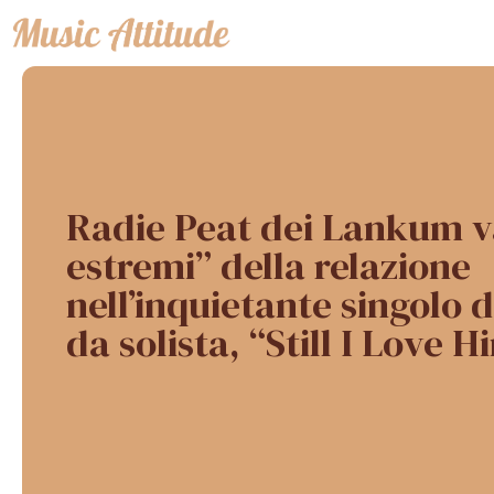
Vai
al
contenuto
Radie Peat dei Lankum va
estremi” della relazione
nell’inquietante singolo 
da solista, “Still I Love H