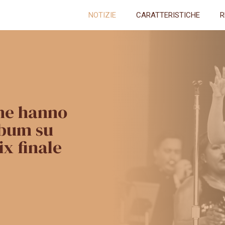
NOTIZIE
CARATTERISTICHE
R
che hanno
lbum su
ix finale