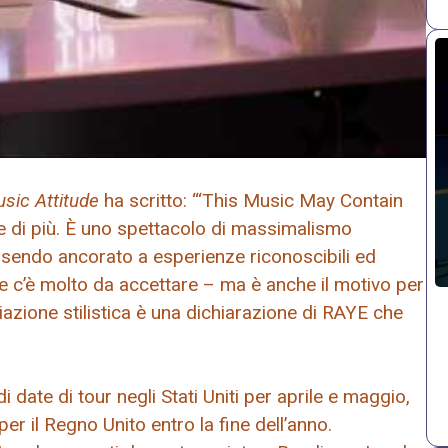
sic Attitude
ha scritto: “‘This Music May Contain
che di più. È uno spettacolo di massimalismo
ssendo ancorato a esperienze riconoscibili ed
e c’è molto da accettare – ma è anche il motivo per
viazione stilistica è una dichiarazione di RAYE che
ate di tour negli Stati Uniti per aprile e maggio,
er il Regno Unito entro la fine dell’anno.