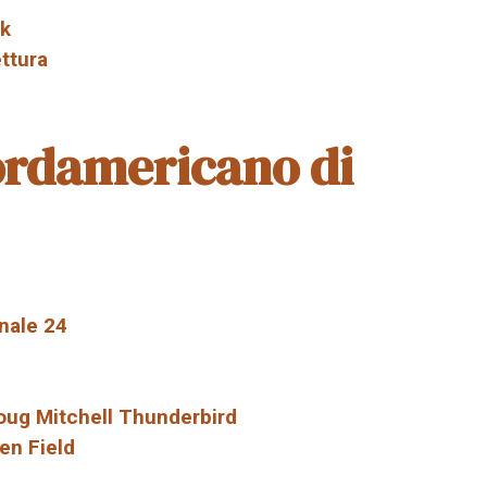
rk
ettura
nordamericano di
anale 24
oug Mitchell Thunderbird
en Field