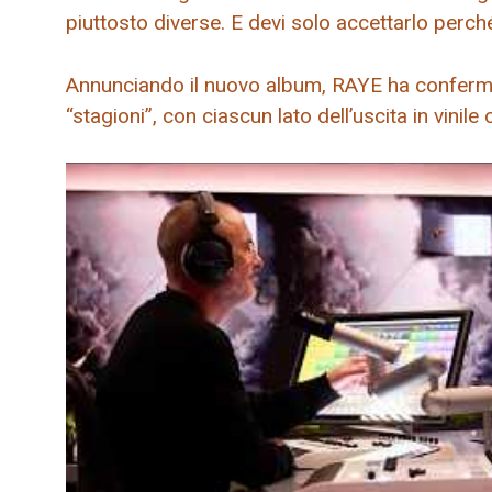
piuttosto diverse. E devi solo accettarlo perch
Annunciando il nuovo album, RAYE ha confermat
“stagioni”, con ciascun lato dell’uscita in vinil