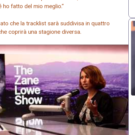
é ho fatto del mio meglio.”
o che la tracklist sarà suddivisa in quattro
e che coprirà una stagione diversa.