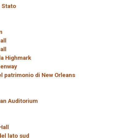
 Stato
m
all
all
 da Highmark
Fenway
el patrimonio di New Orleans
man Auditorium
Hall
del lato sud