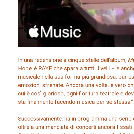
In una recensione a cinque stelle dell’album,
Mu
Hope’ è RAYE che spara a tutti i livelli – e an
musicale nella sua forma più grandiosa, pur e
emozioni sfrenate. Ancora una volta, è vero ch
cui è così glorioso, ogni fioritura teatrale e de
sta finalmente facendo musica per se stessa.”
Successivamente, ha in programma una serie di d
oltre a una manciata di concerti ancora fissati p