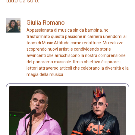
tutto da solo.”
Giulia Romano
Appassionata di musica sin da bambina, ho
trasformato questa passione in carriera unendomi al
team di Music Attitude come redattrice. Mi realizzo
scoprendo nuovi artisti e condividendo storie
avvincenti che arricchiscono la nostra comprensione
del panorama musicale. Il mio obiettivo è ispirare i
lettori attraverso articoli che celebrano la diversità e la
magia della musica.