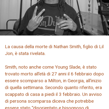
La causa della morte di Nathan Smith, figlio di Lil
Jon, è stata rivelata.
Smith, noto anche come Young Slade, è stato
trovato morto all’età di 27 anni il 6 febbraio dopo
essere scomparso a Milton, in Georgia, all’inizio
di quella settimana. Secondo quanto riferito, era
scappato di casa a piedi il 3 febbraio. Un avviso
di persona scomparsa diceva che potrebbe
essere stato “disorientato e bisognoso di