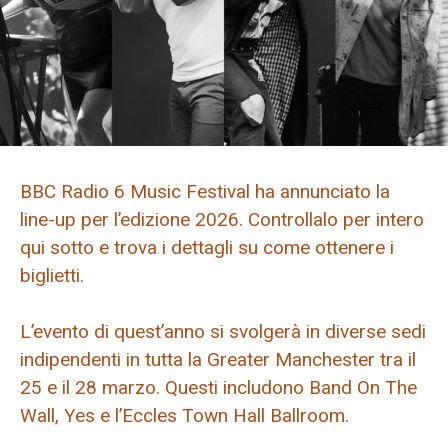
BBC Radio 6 Music Festival ha annunciato la
line-up per l’edizione 2026. Controllalo per intero
qui sotto e trova i dettagli su come ottenere i
biglietti.
L’evento di quest’anno si svolgerà in diverse sedi
indipendenti in tutta la Greater Manchester tra il
25 e il 28 marzo. Questi includono Band On The
Wall, Yes e l’Eccles Town Hall Ballroom.