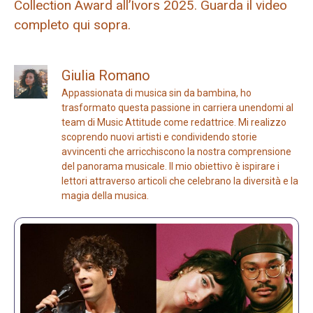
Collection Award all’Ivors 2025. Guarda il video
completo qui sopra.
Giulia Romano
Appassionata di musica sin da bambina, ho
trasformato questa passione in carriera unendomi al
team di Music Attitude come redattrice. Mi realizzo
scoprendo nuovi artisti e condividendo storie
avvincenti che arricchiscono la nostra comprensione
del panorama musicale. Il mio obiettivo è ispirare i
lettori attraverso articoli che celebrano la diversità e la
magia della musica.