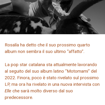
Rosalía ha detto che il suo prossimo quarto
album non sembra il suo ultimo “affatto”.
La pop star catalana sta attualmente lavorando
al seguito del suo album latino “Motomami” del
2022. Finora, poco è stato rivelato sul prossimo
LP, ma ora ha rivelato in una nuova intervista con
Elle
che sarà molto diverso dal suo
predecessore.