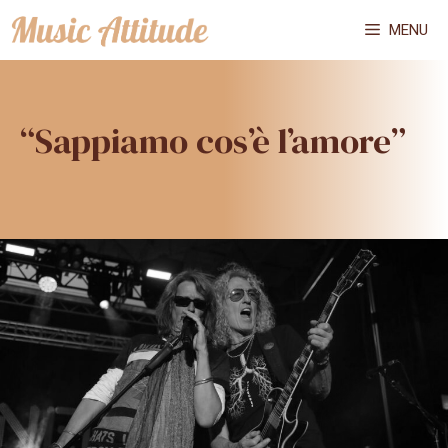
Vai
MENU
al
contenuto
“Sappiamo cos’è l’amore”