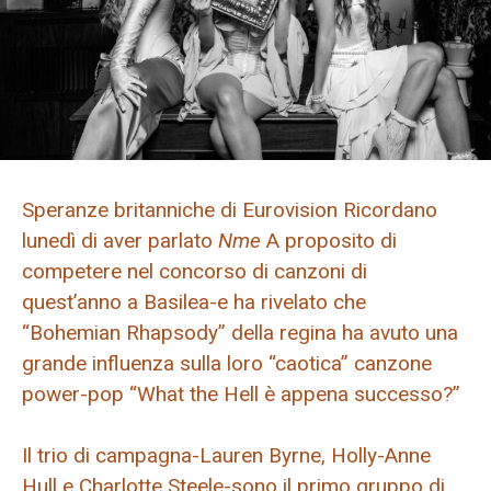
Speranze britanniche di Eurovision Ricordano
lunedì di aver parlato
Nme
A proposito di
competere nel concorso di canzoni di
quest’anno a Basilea-e ha rivelato che
“Bohemian Rhapsody” della regina ha avuto una
grande influenza sulla loro “caotica” canzone
power-pop “What the Hell è appena successo?”
Il trio di campagna-Lauren Byrne, Holly-Anne
Hull e Charlotte Steele-sono il primo gruppo di