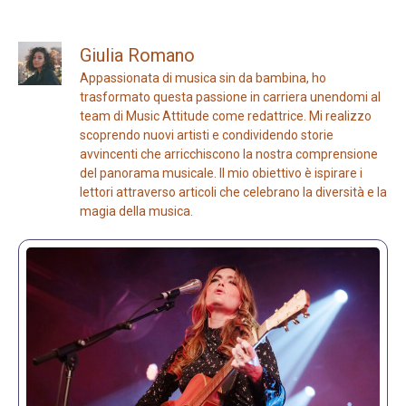
Giulia Romano
Appassionata di musica sin da bambina, ho
trasformato questa passione in carriera unendomi al
team di Music Attitude come redattrice. Mi realizzo
scoprendo nuovi artisti e condividendo storie
avvincenti che arricchiscono la nostra comprensione
del panorama musicale. Il mio obiettivo è ispirare i
lettori attraverso articoli che celebrano la diversità e la
magia della musica.