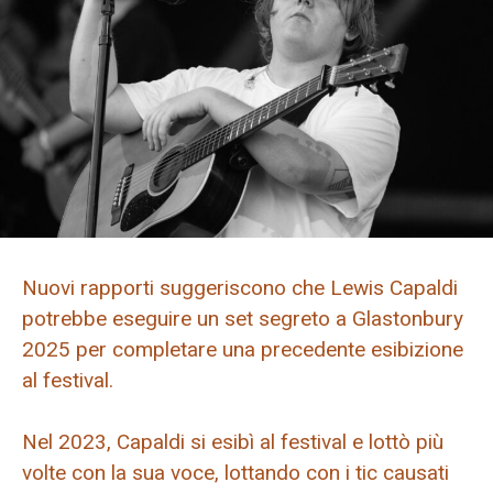
Nuovi rapporti suggeriscono che Lewis Capaldi
potrebbe eseguire un set segreto a Glastonbury
2025 per completare una precedente esibizione
al festival.
Nel 2023, Capaldi si esibì al festival e lottò più
volte con la sua voce, lottando con i tic causati