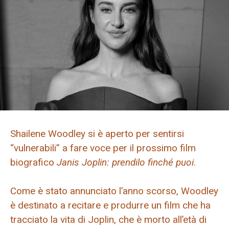
Shailene Woodley si è aperto per sentirsi
“vulnerabili” a fare voce per il prossimo film
biografico
Janis Joplin: prendilo finché puoi
.
Come è stato annunciato l’anno scorso, Woodley
è destinato a recitare e produrre un film che ha
tracciato la vita di Joplin, che è morto all’età di