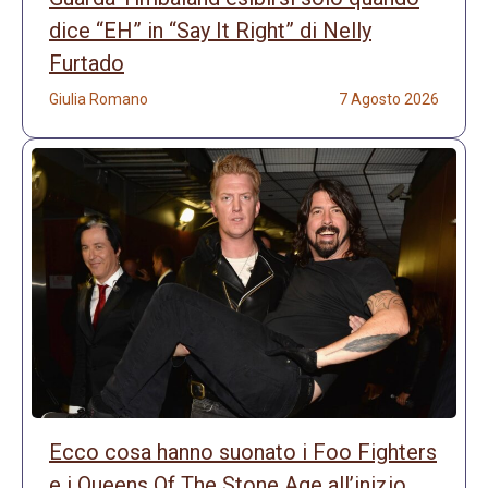
dice “EH” in “Say It Right” di Nelly
Furtado
Giulia Romano
7 Agosto 2026
Ecco cosa hanno suonato i Foo Fighters
e i Queens Of The Stone Age all’inizio