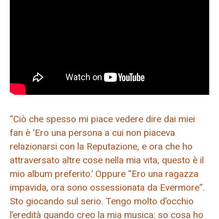
“Ciò che spesso mi piace vedere dire dai miei
fan è ‘Ero una persona a cui non piaceva
relazionarsi con la Reputazione, e ora che ho
attraversato altre cose nella mia vita, questo è il
mio album preferito.’ Oppure “Ero una ragazza
impavida, ora sono ossessionata da Evermore”.
Sto giocando sul serio. Tengo molto d’occhio
l’eredità quando creo la mia musica: so cosa ho