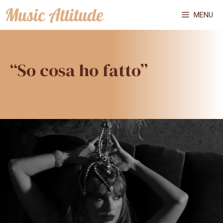
Vai
MENU
al
contenuto
“So cosa ho fatto”