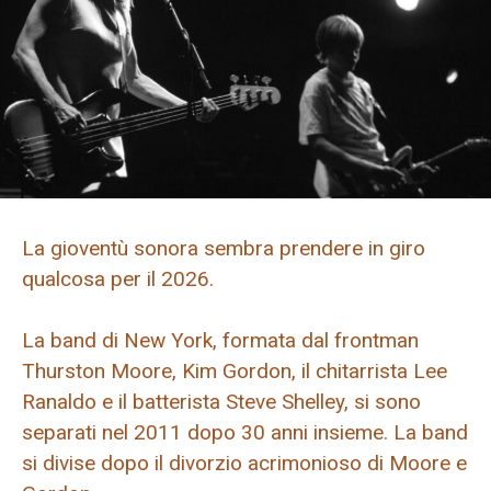
La gioventù sonora sembra prendere in giro
qualcosa per il 2026.
La band di New York, formata dal frontman
Thurston Moore, Kim Gordon, il chitarrista Lee
Ranaldo e il batterista Steve Shelley, si sono
separati nel 2011 dopo 30 anni insieme. La band
si divise dopo il divorzio acrimonioso di Moore e