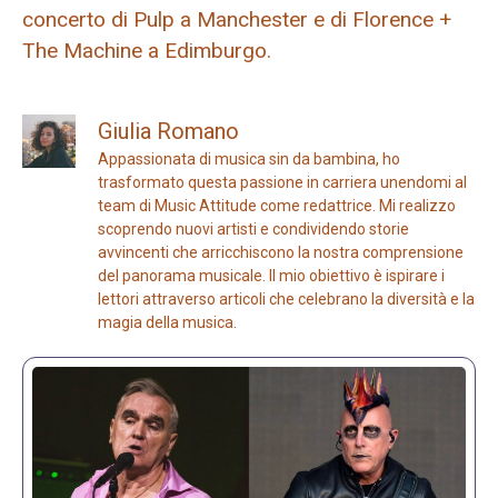
concerto di Pulp a Manchester e di Florence +
The Machine a Edimburgo.
Giulia Romano
Appassionata di musica sin da bambina, ho
trasformato questa passione in carriera unendomi al
team di Music Attitude come redattrice. Mi realizzo
scoprendo nuovi artisti e condividendo storie
avvincenti che arricchiscono la nostra comprensione
del panorama musicale. Il mio obiettivo è ispirare i
lettori attraverso articoli che celebrano la diversità e la
magia della musica.