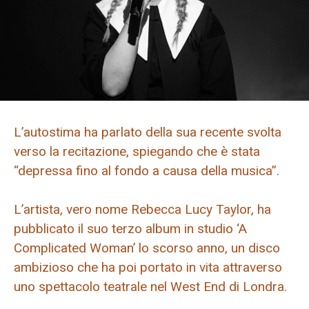
L’autostima ha parlato della sua recente svolta
verso la recitazione, spiegando che è stata
“depressa fino al fondo a causa della musica”.
L’artista, vero nome Rebecca Lucy Taylor, ha
pubblicato il suo terzo album in studio ‘A
Complicated Woman’ lo scorso anno, un disco
ambizioso che ha poi portato in vita attraverso
uno spettacolo teatrale nel West End di Londra.