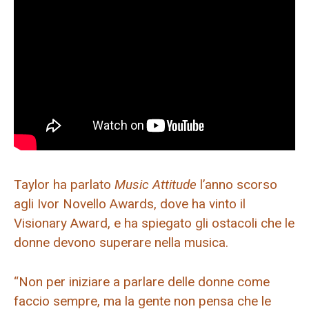
Taylor ha parlato
Music Attitude
l’anno scorso
agli Ivor Novello Awards, dove ha vinto il
Visionary Award, e ha spiegato gli ostacoli che le
donne devono superare nella musica.
“Non per iniziare a parlare delle donne come
faccio sempre, ma la gente non pensa che le