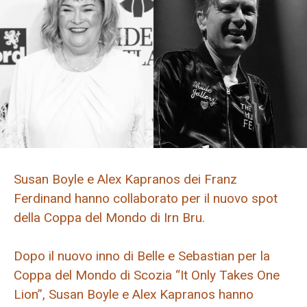
Susan Boyle e Alex Kapranos dei Franz
Ferdinand hanno collaborato per il nuovo spot
della Coppa del Mondo di Irn Bru.
Dopo il nuovo inno di Belle e Sebastian per la
Coppa del Mondo di Scozia “It Only Takes One
Lion”, Susan Boyle e Alex Kapranos hanno