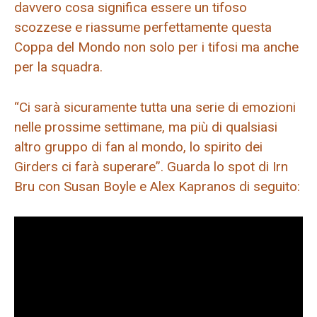
davvero cosa significa essere un tifoso
scozzese e riassume perfettamente questa
Coppa del Mondo non solo per i tifosi ma anche
per la squadra.
“Ci sarà sicuramente tutta una serie di emozioni
nelle prossime settimane, ma più di qualsiasi
altro gruppo di fan al mondo, lo spirito dei
Girders ci farà superare”. Guarda lo spot di Irn
Bru con Susan Boyle e Alex Kapranos di seguito: