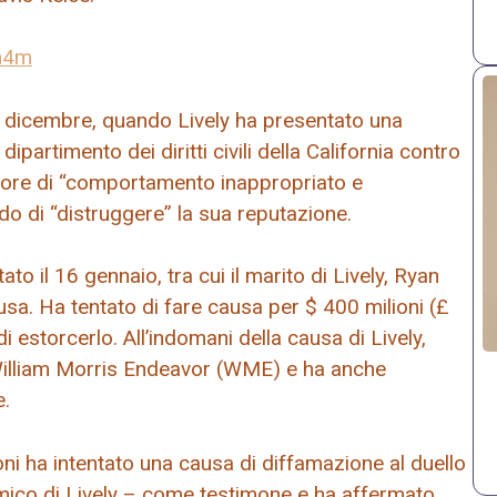
m4m
rso dicembre, quando Lively ha presentato una
dipartimento dei diritti civili della California contro
ettore di “comportamento inappropriato e
o di “distruggere” la sua reputazione.
to il 16 gennaio, tra cui il marito di Lively, Ryan
ausa. Ha tentato di fare causa per $ 400 milioni (£
i estorcerlo. All’indomani della causa di Lively,
William Morris Endeavor (WME) e ha anche
e.
oni ha intentato una causa di diffamazione al duello
mico di Lively – come testimone e ha affermato