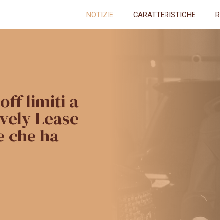
NOTIZIE
CARATTERISTICHE
R
ff limiti a
ively Lease
e che ha