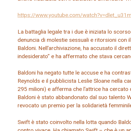
https://www.youtube.com/watch?v=dlet_u31
La battaglia legale tra i due è iniziata lo sco
denuncia di molestie sessuali e ritorsioni con il 
Baldoni. Nell’archiviazione, ha accusato il dir
indesiderato” e ha affermato che stava cercand
Baldoni ha negato tutte le accuse e ha contrasta
Reynolds e il pubblicista Leslie Sloane nella c
295 milioni) e afferma che l’attrice ha cercato d
Baldoni è stato abbandonato dal suo talento 
revocato un premio per la solidarietà femminil
Swift è stato coinvolto nella lotta quando Bald
contro vivace. Ha chiamato Swift – che è un a