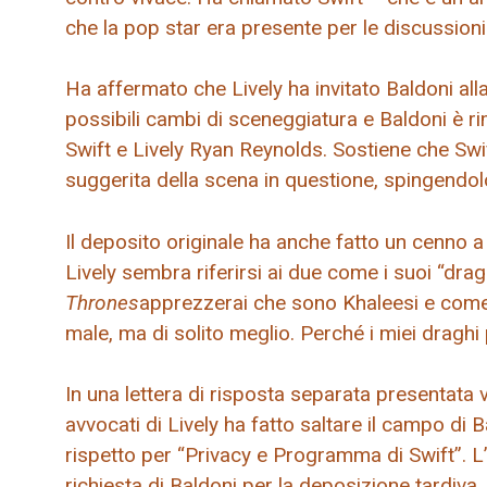
che la pop star era presente per le discussioni t
Ha affermato che Lively ha invitato Baldoni all
possibili cambi di sceneggiatura e Baldoni è r
Swift e Lively Ryan Reynolds. Sostiene che Sw
suggerita della scena in questione, spingendolo
Il deposito originale ha anche fatto un cenno a 
Lively sembra riferirsi ai due come i suoi “drag
Thrones
apprezzerai che sono Khaleesi e come l
male, ma di solito meglio. Perché i miei dragh
In una lettera di risposta separata presentata 
avvocati di Lively ha fatto saltare il campo d
rispetto per “Privacy e Programma di Swift”. L’
richiesta di Baldoni per la deposizione tardiva.