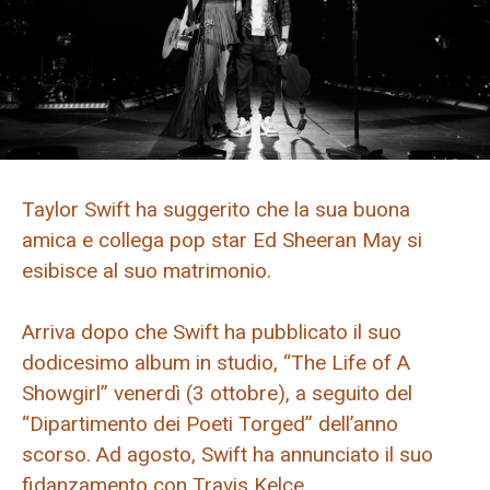
Taylor Swift ha suggerito che la sua buona
amica e collega pop star Ed Sheeran May si
esibisce al suo matrimonio.
Arriva dopo che Swift ha pubblicato il suo
dodicesimo album in studio, “The Life of A
Showgirl” venerdì (3 ottobre), a seguito del
“Dipartimento dei Poeti Torged” dell’anno
scorso. Ad agosto, Swift ha annunciato il suo
fidanzamento con Travis Kelce.