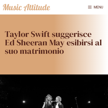
Vai
MENU
al
contenuto
Taylor Swift suggerisce
Ed Sheeran May esibirsi al
suo matrimonio