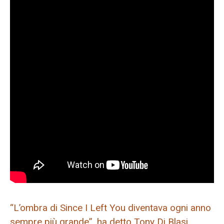
“L’ombra di Since I Left You diventava ogni anno
sempre più grande”, ha detto Tony Di Blasi.