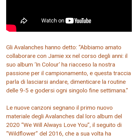
Gli Avalanches hanno detto: “Abbiamo amato
collaborare con Jamie xx nel corso degli anni: il
suo album ‘In Colour’ ha riacceso la nostra
passione per il campionamento, e questa traccia
parla di lasciarsi andare, dimenticare la routine
delle 9-5 e godersi ogni singolo fine settimana.”
Le nuove canzoni segnano il primo nuovo
materiale degli Avalanches dal loro album del
2020 “We Will Always Love You”, il seguito di
“Wildflower” del 2016, che a sua volta ha