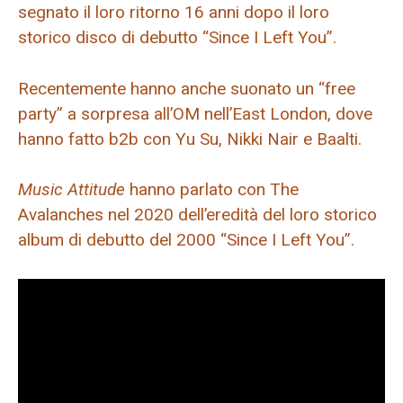
segnato il loro ritorno 16 anni dopo il loro
storico disco di debutto “Since I Left You”.
Recentemente hanno anche suonato un “free
party” a sorpresa all’OM nell’East London, dove
hanno fatto b2b con Yu Su, Nikki Nair e Baalti.
Music Attitude
hanno parlato con The
Avalanches nel 2020 dell’eredità del loro storico
album di debutto del 2000 “Since I Left You”.