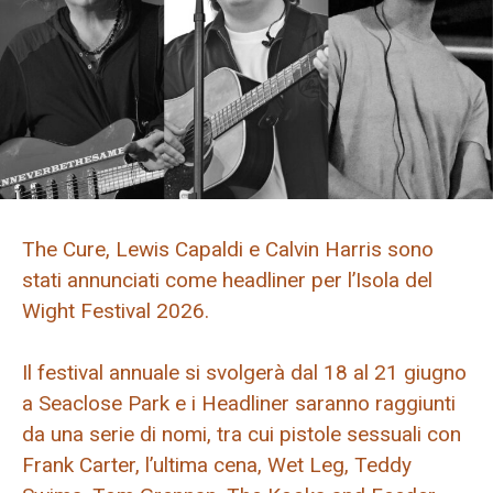
The Cure, Lewis Capaldi e Calvin Harris sono
stati annunciati come headliner per l’Isola del
Wight Festival 2026.
Il festival annuale si svolgerà dal 18 al 21 giugno
a Seaclose Park e i Headliner saranno raggiunti
da una serie di nomi, tra cui pistole sessuali con
Frank Carter, l’ultima cena, Wet Leg, Teddy