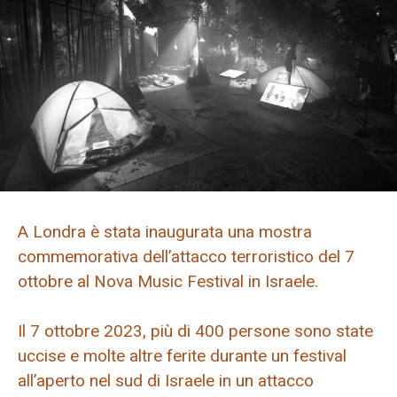
A Londra è stata inaugurata una mostra
commemorativa dell’attacco terroristico del 7
ottobre al Nova Music Festival in Israele.
Il 7 ottobre 2023, più di 400 persone sono state
uccise e molte altre ferite durante un festival
all’aperto nel sud di Israele in un attacco