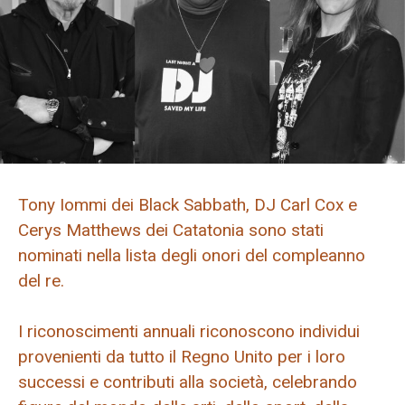
Tony Iommi dei Black Sabbath, DJ Carl Cox e
Cerys Matthews dei Catatonia sono stati
nominati nella lista degli onori del compleanno
del re.
I riconoscimenti annuali riconoscono individui
provenienti da tutto il Regno Unito per i loro
successi e contributi alla società, celebrando