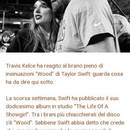
Travis Kelce ha reagito al brano pieno di
insinuazioni “Wood” di Taylor Swift: guarda cosa
ha da dire qui sotto.
La scorsa settimana, Swift ha pubblicato il suo
dodicesimo album in studio “The Life Of A
Showgirl”. Tra i brani più chiacchierati del disco
c’è “Wood”. Sebbene Swift abbia detto che crede