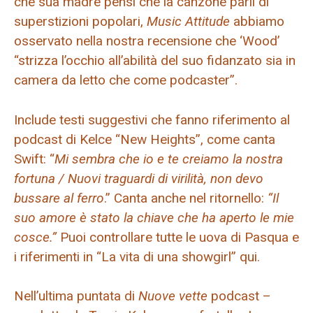
che sua madre pensi che la canzone parli di
superstizioni popolari,
Music Attitude
abbiamo
osservato nella nostra recensione che ‘Wood’
“strizza l’occhio all’abilità del suo fidanzato sia in
camera da letto che come podcaster”.
Include testi suggestivi che fanno riferimento al
podcast di Kelce “New Heights”, come canta
Swift: “
Mi sembra che io e te creiamo la nostra
fortuna / Nuovi traguardi di virilità, non devo
bussare al ferro
.” Canta anche nel ritornello:
“Il
suo amore è stato la chiave che ha aperto le mie
cosce.”
Puoi controllare tutte le uova di Pasqua e
i riferimenti in “La vita di una showgirl” qui.
Nell’ultima puntata di
Nuove vette
podcast –