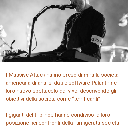
I Massive Attack hanno preso di mira la società
americana di analisi dati e software Palantir nel
loro nuovo spettacolo dal vivo, descrivendo gli
obiettivi della società come “terrificanti”.
I giganti del trip-hop hanno condiviso la loro
posizione nei confronti della famigerata società