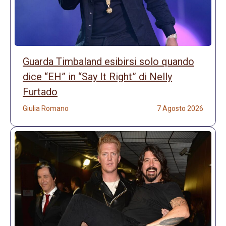
Guarda Timbaland esibirsi solo quando
dice “EH” in “Say It Right” di Nelly
Furtado
Giulia Romano
7 Agosto 2026