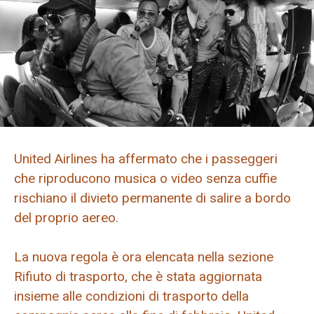
United Airlines ha affermato che i passeggeri
che riproducono musica o video senza cuffie
rischiano il divieto permanente di salire a bordo
del proprio aereo.
La nuova regola è ora elencata nella sezione
Rifiuto di trasporto, che è stata aggiornata
insieme alle condizioni di trasporto della