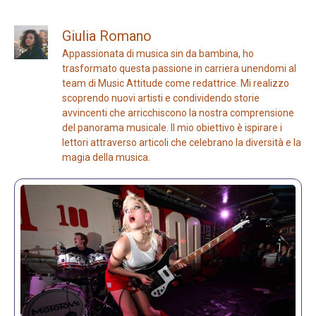
Giulia Romano
Appassionata di musica sin da bambina, ho
trasformato questa passione in carriera unendomi al
team di Music Attitude come redattrice. Mi realizzo
scoprendo nuovi artisti e condividendo storie
avvincenti che arricchiscono la nostra comprensione
del panorama musicale. Il mio obiettivo è ispirare i
lettori attraverso articoli che celebrano la diversità e la
magia della musica.